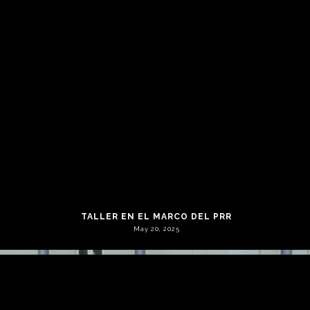
GRUPO IBG PARTICIPA EN LA SC BRAGA BUSINESS
SUMMIT.
May 29, 2026
TALLER EN EL MARCO DEL PRR
May 20, 2025