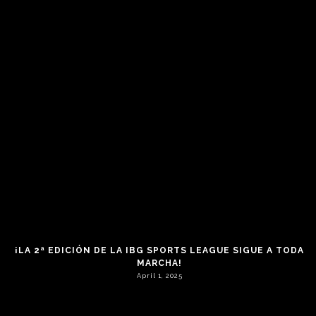
YA COMENZÓ LA 3ª EDICIÓN DE LA IBG SPORTS LEAGUE!
January 16, 2026
¡LA 2ª EDICIÓN DE LA IBG SPORTS LEAGUE SIGUE A TODA
MARCHA!
April 1, 2025