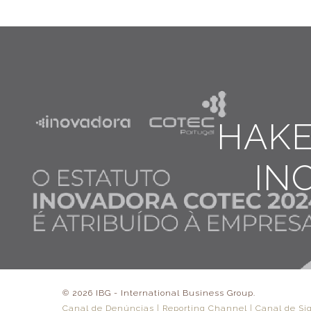
HAKE
IN
© 2026 IBG - International Business Group.
Canal de Denúncias | Reporting Channel | Canal de S