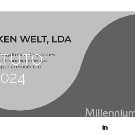
ATUTO
024