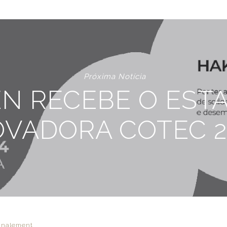
Próxima Notícia
N RECEBE O EST
OVADORA COTEC 2
ignalement