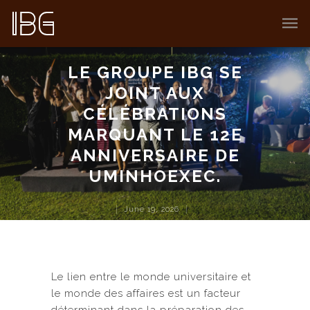
LE GROUPE IBG SE
JOINT AUX
CÉLÉBRATIONS
MARQUANT LE 12E
ANNIVERSAIRE DE
UMINHOEXEC.
June 19, 2026
Le lien entre le monde universitaire et
le monde des affaires est un facteur