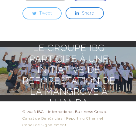
Tweet
Share
Next Post
LE GROUPE IBG
PARTICIPE À UNE
INITIATIVE DE
REFORESTATION DE
LA MANGROVE À
LUANDA
© 2026 IBG - International Business Group.
Canal de Denúncias | Reporting Channel |
Canal de Signalement